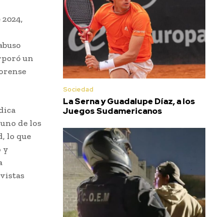
 2024,
«abuso
orporó un
Forense
Sociedad
La Serna y Guadalupe Díaz, a los
dica
Juegos Sudamericanos
 uno de los
, lo que
 y
a
vistas