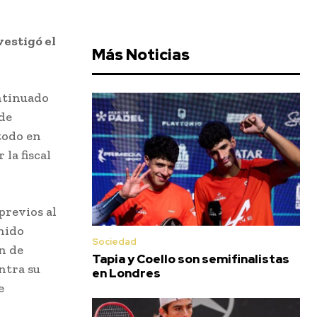
vestigó el
Más Noticias
ntinuado
de
todo en
la fiscal
previos al
nido
Sociedad
n de
Tapia y Coello son semifinalistas
ntra su
en Londres
e