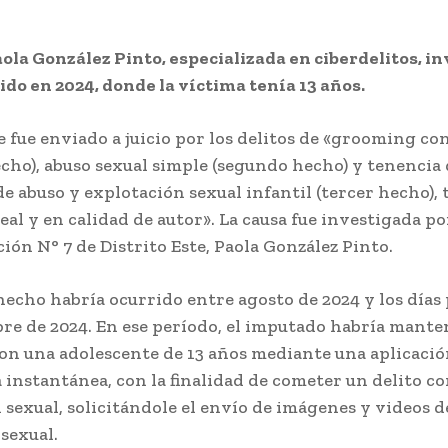
Paola González Pinto, especializada en ciberdelitos, in
ido en 2024, donde la víctima tenía 13 años.
fue enviado a juicio por los delitos de «grooming co
cho), abuso sexual simple (segundo hecho) y tenencia 
e abuso y explotación sexual infantil (tercer hecho), 
al y en calidad de autor». La causa fue investigada por 
ción N° 7 de Distrito Este, Paola González Pinto.
hecho habría ocurrido entre agosto de 2024 y los días 
bre de 2024. En ese período, el imputado habría mante
on una adolescente de 13 años mediante una aplicació
 instantánea, con la finalidad de cometer un delito co
 sexual, solicitándole el envío de imágenes y videos d
sexual.