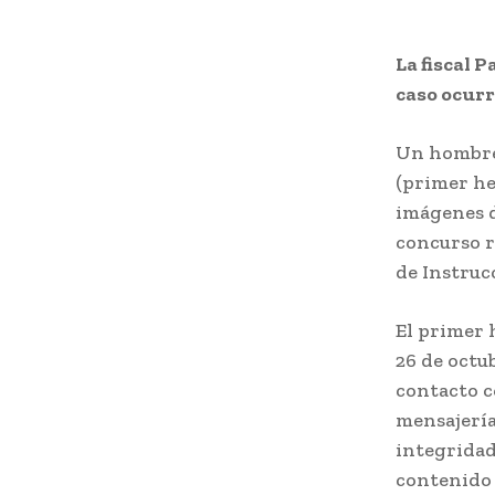
La fiscal 
caso ocurr
Un hombre 
(primer he
imágenes d
concurso re
de Instruc
El primer 
26 de octu
contacto c
mensajería
integridad
contenido 