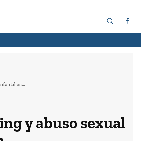
Hechos interesantes
Curiosidades
fantil en...
ing y abuso sexual
a