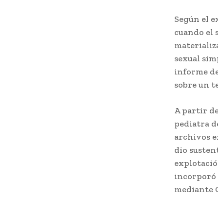
Según el e
cuando el 
materializ
sexual sim
informe de
sobre un t
A partir d
pediatra d
archivos e
dio susten
explotación
incorporó 
mediante C