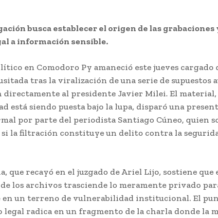
gación busca establecer el origen de las grabaciones y
gal a información sensible.
olítico en Comodoro Py amaneció este jueves cargado 
usitada tras la viralización de una serie de supuestos 
 directamente al presidente Javier Milei. El material,
ad está siendo puesta bajo la lupa, disparó una presen
ormal por parte del periodista Santiago Cúneo, quien so
si la filtración constituye un delito contra la segurid
, que recayó en el juzgado de Ariel Lijo, sostiene que 
de los archivos trasciende lo meramente privado par
 en un terreno de vulnerabilidad institucional. El pu
o legal radica en un fragmento de la charla donde la m