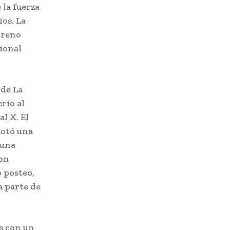
 la fuerza
ios. La
rreno
ional
 de La
rio al
l X. El
lotó una
 una
ron
o posteo,
a parte de
s con un