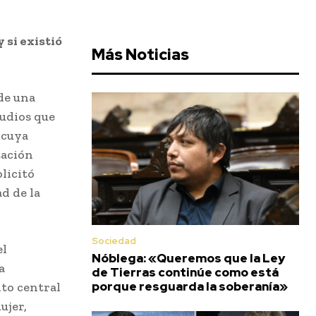
 si existió
Más Noticias
de una
audios que
 cuya
tación
licitó
ad de la
Sociedad
el
Nóblega: «Queremos que la Ley
a
de Tierras continúe como está
porque resguarda la soberanía»
nto central
ujer,