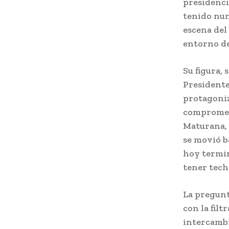
presidenci
tenido nun
escena del
entorno de
Su figura, 
Presidente
protagoniz
compromete
Maturana, 
se movió b
hoy termin
tener tech
La pregunt
con la fil
intercambi