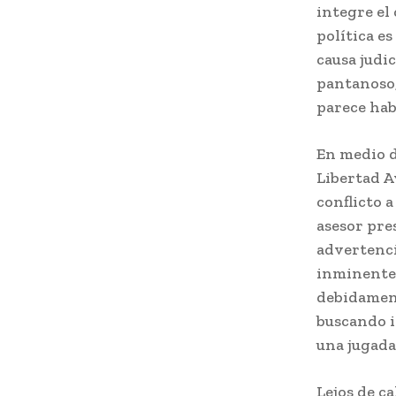
integre el 
política es
causa judi
pantanoso,
parece hab
En medio de
Libertad A
conflicto a
asesor pre
advertenci
inminente 
debidament
buscando i
una jugada
Lejos de c