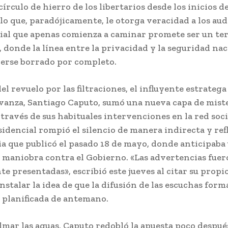
círculo de hierro de los libertarios desde los inicios de
 lo que, paradójicamente, le otorga veracidad a los aud
cial que apenas comienza a caminar promete ser un te
 donde la línea entre la privacidad y la seguridad nac
erse borrado por completo.
l revuelo por las filtraciones, el influyente estratega
vanza, Santiago Caputo, sumó una nueva capa de miste
 través de sus habituales intervenciones en la red socia
sidencial rompió el silencio de manera indirecta y ref
a que publicó el pasado 18 de mayo, donde anticipaba
maniobra contra el Gobierno. «Las advertencias fue
e presentadas», escribió este jueves al citar su propi
nstalar la idea de que la difusión de las escuchas form
 planificada de antemano.
almar las aguas, Caputo redobló la apuesta poco despué