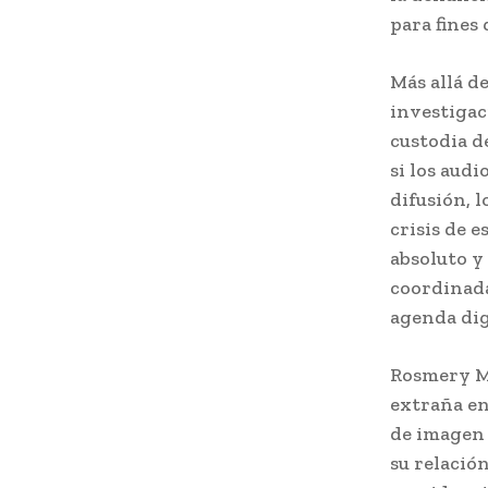
para fines 
Más allá d
investigac
custodia d
si los audi
difusión, 
crisis de 
absoluto y
coordinada
agenda digi
Rosmery Ma
extraña en
de imagen 
su relació