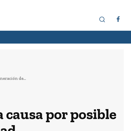
Hechos interesantes
Curiosidades
neración de...
a causa por posible
dad