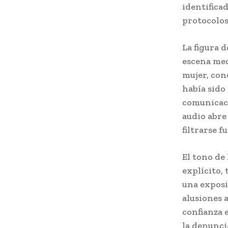
identifica
protocolos
La figura 
escena med
mujer, cono
había sido
comunicaci
audio abre
filtrarse 
El tono de
explícito,
una exposi
alusiones 
confianza 
la denunci