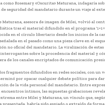
da como Rosemary «Oscurita» Maturana, indagaría sob
 de seguridad del mandatario durante un viaje al exte
de Maturana, asesora de imagen de Milei, volvió al cent
iática tras el material difundido en el programa ‘1+1=3
cida en el círculo libertario desde los inicios de la c
 señalada en el pasado como una pieza clave en el esq
ón no oficial del mandatario. La viralización de estas 
 interrogantes sobre la procedencia del material y c
fuera de los canales encriptados de comunicación presi
 los fragmentos difundidos en redes sociales, con un 
 terminó por opacar cualquier debate político para dar
ción de la vida personal del mandatario. Entre expre
a encuentros íntimos, las supuestas grabaciones revel
extrema entre Milei y Maturana, un vínculo que, segú
a presentada, habría sido espiado o extraído de forma 