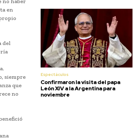
e no haber
sta en
 propio
a del
ría
a.
Espectáculos
o, siempre
Confirmaron la visita del papa
anza que
León XIV a la Argentina para
rece no
noviembre
benefició
rana