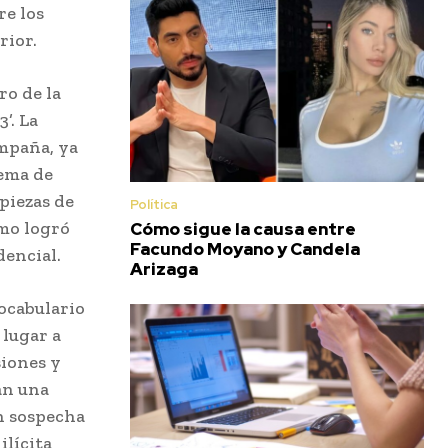
re los
rior.
ro de la
’. La
ampaña, ya
uema de
piezas de
Política
ómo logró
Cómo sigue la causa entre
Facundo Moyano y Candela
dencial.
Arizaga
vocabulario
 lugar a
siones y
an una
n sospecha
ilícita