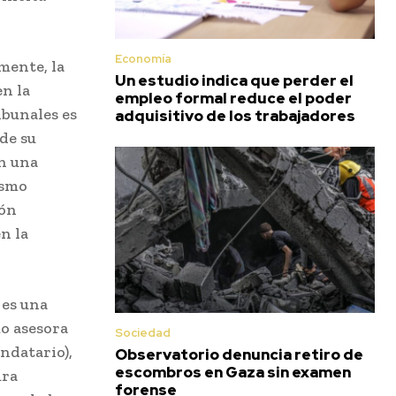
Economía
mente, la
Un estudio indica que perder el
en la
empleo formal reduce el poder
ibunales es
adquisitivo de los trabajadores
 de su
en una
ismo
ión
n la
 es una
mo asesora
Sociedad
ndatario),
Observatorio denuncia retiro de
escombros en Gaza sin examen
ura
forense