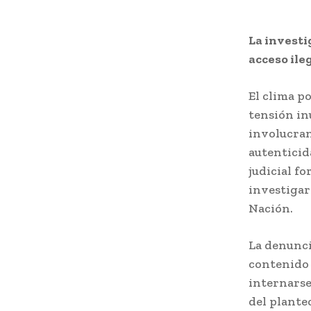
La investi
acceso ile
El clima p
tensión in
involucran
autenticid
judicial f
investigar 
Nación.
La denuncia
contenido 
internarse
del plante