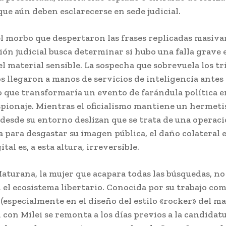
que aún deben esclarecerse en sede judicial.
el morbo que despertaron las frases replicadas masiva
ión judicial busca determinar si hubo una falla grave 
el material sensible. La sospecha que sobrevuela los tr
os llegaron a manos de servicios de inteligencia antes
lo que transformaría un evento de farándula política 
espionaje. Mientras el oficialismo mantiene un hermet
 desde su entorno deslizan que se trata de una operac
 para desgastar su imagen pública, el daño colateral e
tal es, a esta altura, irreversible.
turana, la mujer que acapara todas las búsquedas, no
 el ecosistema libertario. Conocida por su trabajo co
(especialmente en el diseño del estilo «rocker» del ma
n con Milei se remonta a los días previos a la candidat