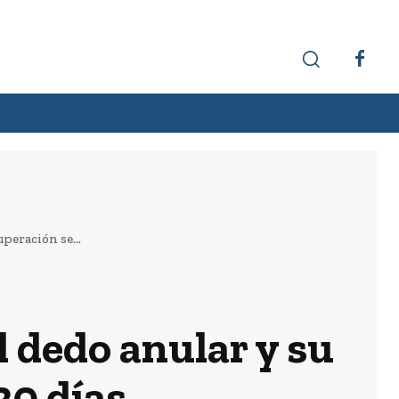
Hechos interesantes
Curiosidades
peración se...
l dedo anular y su
20 días