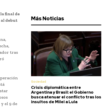
a final de
Más Noticias
 al debut
ina,
echa,
ador tras
gró
uperación
Sociedad
stá
Crisis diplomática entre
estar
Argentina y Brasil: el Gobierno
busca atenuar el conflicto tras los
osos
insultos de Milei a Lula
y el 9 de