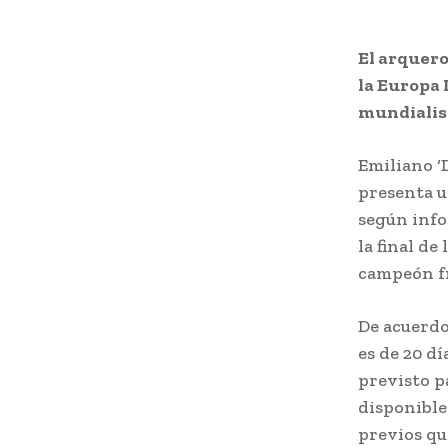
El arquero
la Europa 
mundialis
Emiliano ‘
presenta u
según info
la final de
campeón fr
De acuerdo
es de 20 d
previsto pa
disponible
previos qu