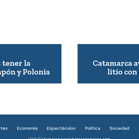
 tener la
Catamarca a
apón y Polonia
litio co
rtes
Economía
Espectáculos
Política
Sociedad