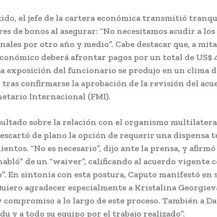
tido, el jefe de la cartera económica transmitió tranqu
res de bonos al asegurar: “No necesitamos acudir a lo
nales por otro año y medio”. Cabe destacar que, a mita
económico deberá afrontar pagos por un total de US$ 
La exposición del funcionario se produjo en un clima d
tras confirmarse la aprobación de la revisión del acu
tario Internacional (FMI).
sultado sobre la relación con el organismo multilateral
escartó de plano la opción de requerir una dispensa t
entos. “No es necesario”, dijo ante la prensa, y afirmó
habló” de un “waiver”, calificando al acuerdo vigente
”. En sintonía con esta postura, Caputo manifestó en 
“Quiero agradecer especialmente a Kristalina Georgiev
y compromiso a lo largo de este proceso. También a Da
u y a todo su equipo por el trabajo realizado”.