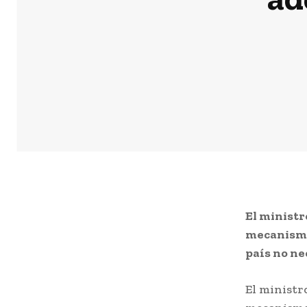
El ministr
mecanismo
país no ne
El ministr