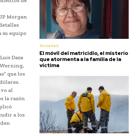
imientos de
l JP Morgan
detalles
a su equipo
Sociedad
El móvil del matricidio, el misterio
Luis Daza
que atormenta a la familia de la
víctima
r Werning,
s” que los
dólares.
ivo al
es la razón
plicó
udir a los
eden