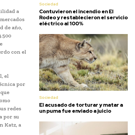
Sociedad
ilidad a
Contuvieron el incendio en El
Rodeo y restablecieron el servicio
s mercados
eléctrico al 100%
d de año,
4.500
e
erdo con el
, el
écnica por
 que
Sociedad
 como
El acusado de torturar y matar a
sus redes
un puma fue enviado a juicio
a por su
n Katz, a