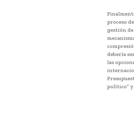
Finalmente
proceso de
gestión de
mecanismos
compresión
debería se
las opcion
internacio
Presupuest
político” y