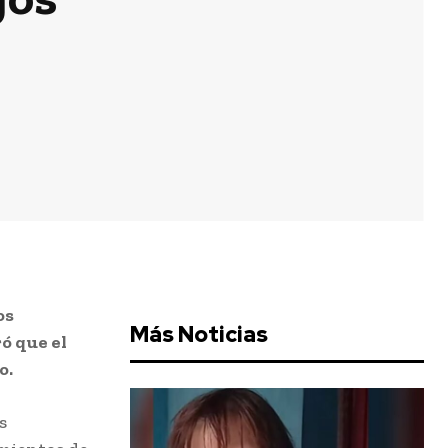
os
Más Noticias
ó que el
o.
s