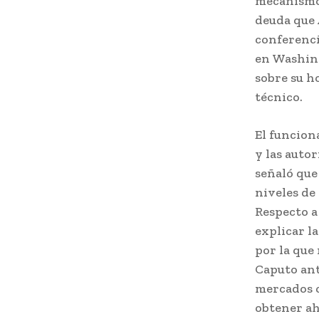
mecanismos
deuda que 
conferenci
en Washing
sobre su ho
técnico.
El funcion
y las auto
señaló que
niveles de
Respecto a 
explicar la
por la que
Caputo ant
mercados c
obtener ah