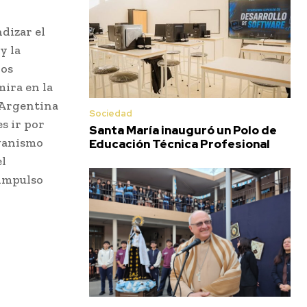
dizar el
y la
ros
mira en la
e Argentina
Sociedad
s ir por
Santa María inauguró un Polo de
rganismo
Educación Técnica Profesional
el
“impulso