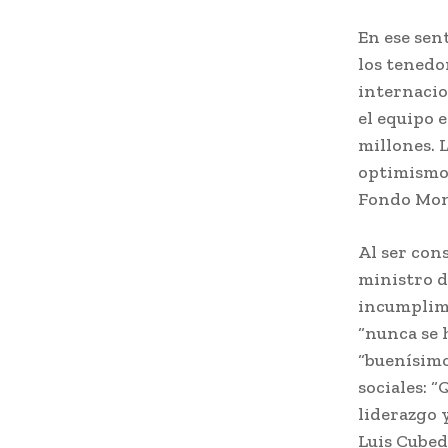
En ese sen
los tenedo
internacio
el equipo 
millones. 
optimismo 
Fondo Mone
Al ser con
ministro d
incumplimi
“nunca se 
“buenísimo
sociales: 
liderazgo 
Luis Cubedd