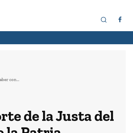
Hechos interesantes
Curiosidades
aber con...
rte de la Justa del
 la Patria