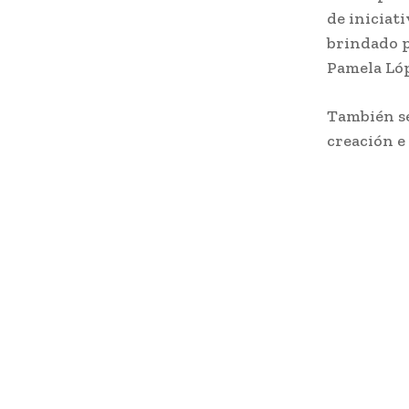
de iniciat
brindado p
Pamela Lóp
También se
creación e