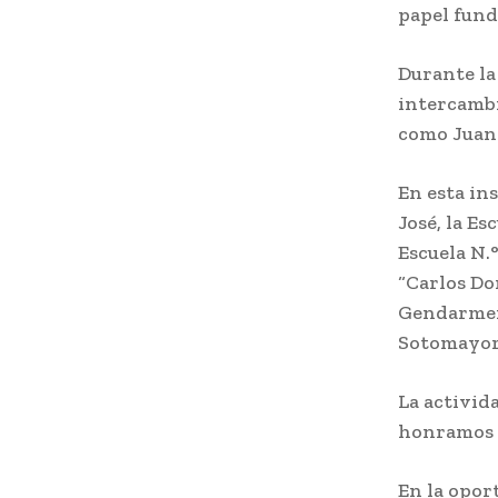
papel fund
Durante la
intercambi
como Juana
En esta in
José, la Es
Escuela N.°
“Carlos Do
Gendarmerí
Sotomayor”
La activid
honramos s
En la opor