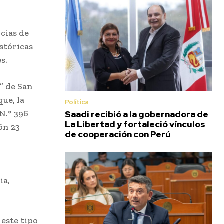
cias de
stóricas
s.
” de San
que, la
Política
N.° 396
Saadi recibió a la gobernadora de
La Libertad y fortaleció vínculos
ón 23
de cooperación con Perú
ia,
 este tipo