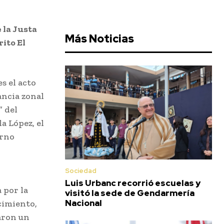
 la Justa
Más Noticias
rito El
s el acto
ancia zonal
” del
a López, el
erno
Sociedad
Luis Urbanc recorrió escuelas y
 por la
visitó la sede de Gendarmería
Nacional
cimiento,
aron un