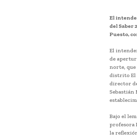
El intende
del Saber 2
Puesto, co
El intende
de apertur
norte, que
distrito E
director d
Sebastián 
establecim
Bajo el lem
profesora 
la reflexi