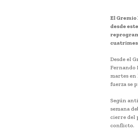
El Gremio 
desde este
reprogram
cuatrimes
Desde el G
Fernando M
martes en 
fuerza se 
Según anti
semana deb
cierre del
conflicto.