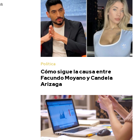
ra
Política
Cómo sigue la causa entre
Facundo Moyano y Candela
Arizaga