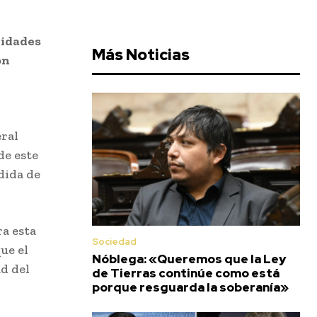
vidades
Más Noticias
on
eral
de este
dida de
ra esta
Sociedad
ue el
Nóblega: «Queremos que la Ley
d del
de Tierras continúe como está
porque resguarda la soberanía»