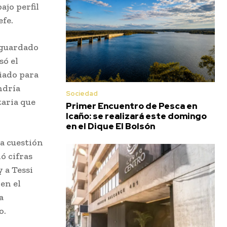
ajo perfil
efe.
 guardado
só el
iado para
ndría
Sociedad
taria que
Primer Encuentro de Pesca en
Icaño: se realizará este domingo
en el Dique El Bolsón
la cuestión
ó cifras
 a Tessi
en el
a
o.