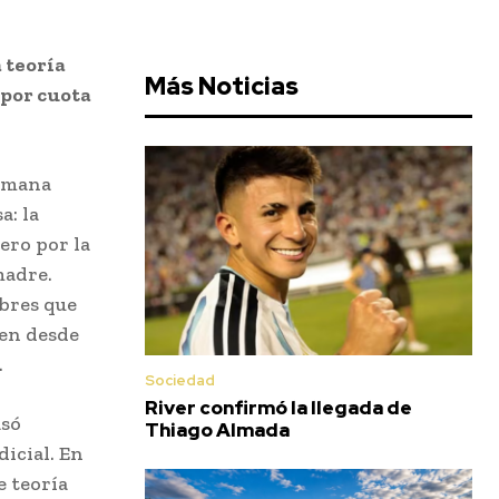
 teoría
Más Noticias
 por cuota
semana
a: la
ero por la
madre.
mbres que
ien desde
.
Sociedad
River confirmó la llegada de
asó
Thiago Almada
icial. En
e teoría