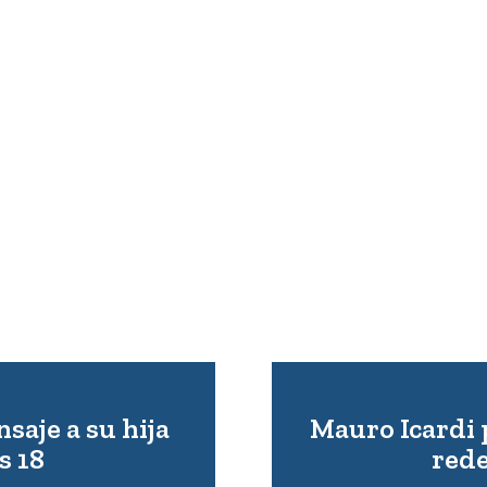
aje a su hija
Mauro Icardi 
s 18
rede