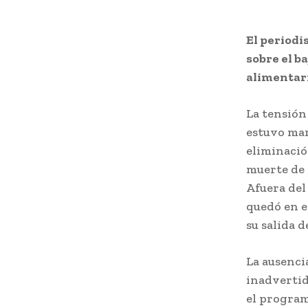
El periodi
sobre el b
alimentari
La tensión
estuvo mar
eliminació
muerte de s
Afuera del
quedó en e
su salida 
La ausencia
inadvertid
el program