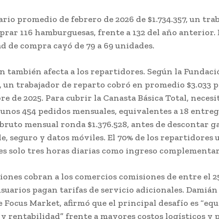
ario promedio de febrero de 2026 de $1.734.357, un tra
rar 116 hamburguesas, frente a 132 del año anterior. 
ad de compra cayó de 79 a 69 unidades.
ón también afecta a los repartidores. Según la Fundac
 un trabajador de reparto cobró en promedio $3.033 
re de 2025. Para cubrir la Canasta Básica Total, necesi
unos 454 pedidos mensuales, equivalentes a 18 entrega
 bruto mensual ronda $1.376.528, antes de descontar 
e, seguro y datos móviles. El 70% de los repartidores u
es solo tres horas diarias como ingreso complementar
ciones cobran a los comercios comisiones de entre el 2
usuarios pagan tarifas de servicio adicionales. Damián 
e Focus Market, afirmó que el principal desafío es “equ
y rentabilidad” frente a mayores costos logísticos y 