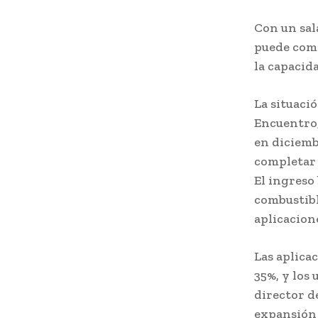
Con un sal
puede comp
la capacid
La situaci
Encuentro,
en diciemb
completar 
El ingreso
combustibl
aplicacion
Las aplica
35%, y los 
director d
expansión 