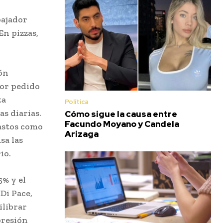
bajador
En pizzas,
ión
por pedido
ta
Política
s diarias.
Cómo sigue la causa entre
Facundo Moyano y Candela
gastos como
Arizaga
sa las
io.
5% y el
Di Pace,
ilibrar
presión