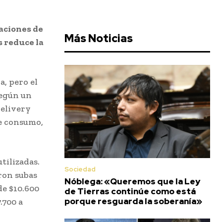
aciones de
Más Noticias
s reduce la
a, pero el
según un
delivery
de consumo,
tilizadas.
Sociedad
aron subas
Nóblega: «Queremos que la Ley
de $10.600
de Tierras continúe como está
porque resguarda la soberanía»
.700 a