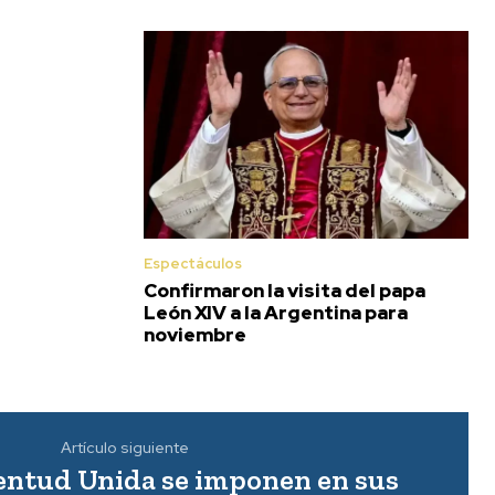
Espectáculos
Confirmaron la visita del papa
León XIV a la Argentina para
noviembre
Artículo siguiente
ventud Unida se imponen en sus