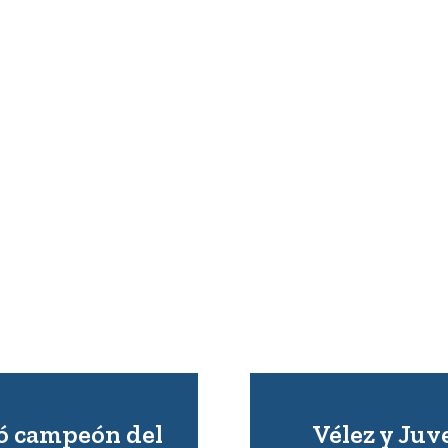
ó campeón del
Vélez y Ju