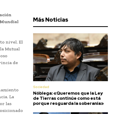
zación
Más Noticias
l Mundial
o nivel. El
 la Mutual
ioso
vincia de
Sociedad
onamiento
Nóblega: «Queremos que la Ley
cia. La
de Tierras continúe como está
porque resguarda la soberanía»
or las
 posicionado