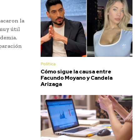
tacaron la
muy útil
ademia.
eparación
Política
Cómo sigue la causa entre
Facundo Moyano y Candela
Arizaga