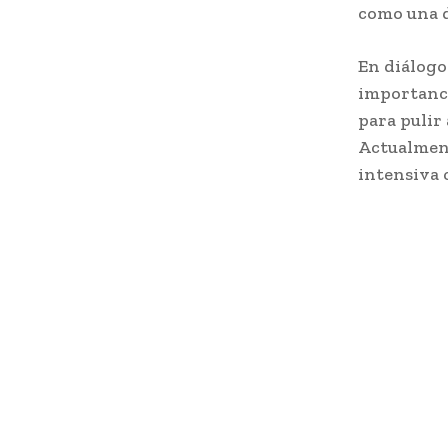
como una d
En diálogo
importanci
para pulir
Actualment
intensiva 