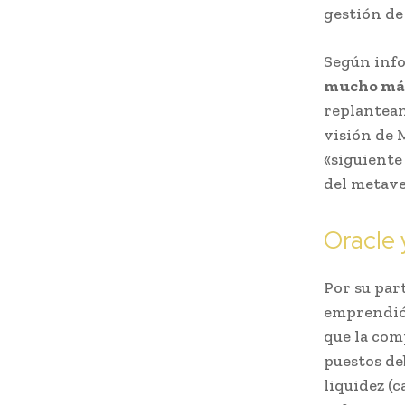
gestión de
Según info
mucho más 
replantean
visión de M
«siguiente
del metave
Oracle y
Por su par
emprendió 
que la com
puestos de
liquidez (