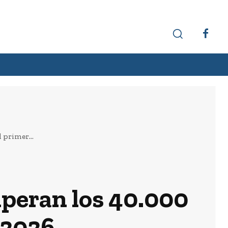
Hechos interesantes
Curiosidades
 primer...
uperan los 40.000
 2026