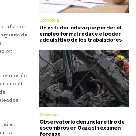
Economía
a inflación
Un estudio indica que perder el
empleo formal reduce el poder
squeda de
adquisitivo de los trabajadores
s
ación
os «años de
uó con el
de
pleados
,
Sociedad
Observatorio denuncia retiro de
rtió en
escombros en Gaza sin examen
en la
forense