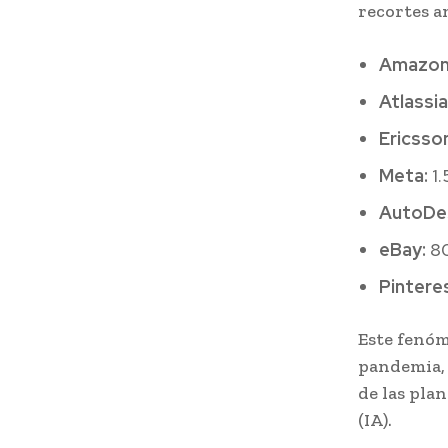
recortes a
Amazon
Atlassi
Ericsso
Meta:
1.
AutoDe
eBay:
8
Pintere
Este fenóm
pandemia, 
de las plan
(IA).