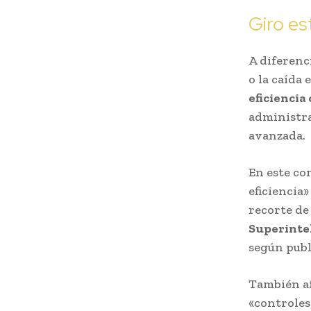
Giro es
A diferenc
o la caída
eficiencia
administra
avanzada.
En este co
eficiencia
recorte de
Superinte
según publ
También af
«controles