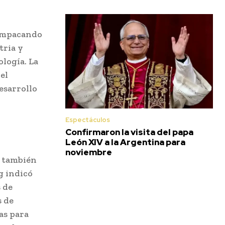
 impacando
tria y
ología. La
el
esarrollo
Espectáculos
Confirmaron la visita del papa
León XIV a la Argentina para
noviembre
, también
g indicó
 de
s de
as para