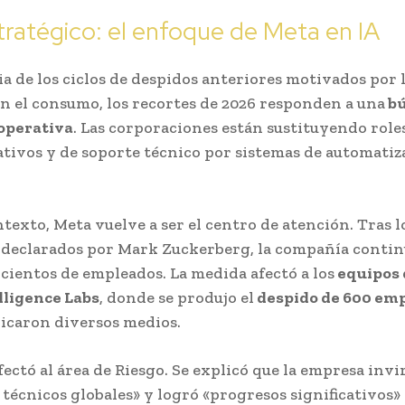
tratégico: el enfoque de Meta en IA
ia de los ciclos de despidos anteriores motivados por l
 en el consumo, los recortes de 2026 responden a una
bú
 operativa
.
Las corporaciones están sustituyendo role
tivos y de soporte técnico por sistemas de automatiz
ntexto, Meta vuelve a ser el centro de atención. Tras l
» declarados por Mark Zuckerberg, la compañía contin
 cientos de empleados. La
medida afectó a los
equipos 
lligence Labs
, donde se produjo el
despido de 600 em
icaron diversos medios.
ectó al área de Riesgo. Se explicó que la empresa invi
 técnicos globales» y logró «progresos significativos» 