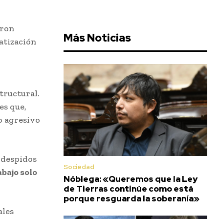
aron
Más Noticias
atización
tructural.
es que,
ro agresivo
 despidos
Sociedad
bajo solo
Nóblega: «Queremos que la Ley
de Tierras continúe como está
porque resguarda la soberanía»
ales