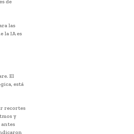
es de
ara las
e la IA es
re. El
gica, está
r recortes
itmos y
 antes
indicaron