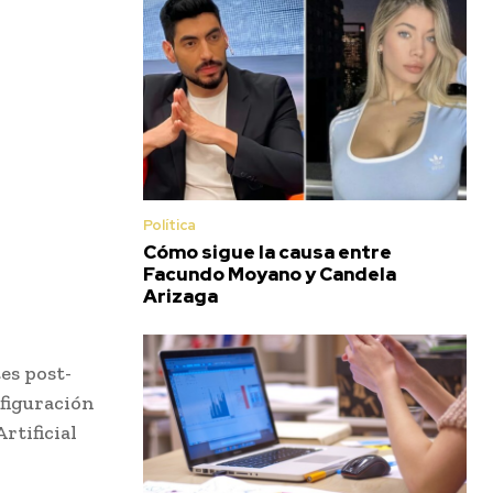
Política
Cómo sigue la causa entre
Facundo Moyano y Candela
Arizaga
es post-
figuración
rtificial