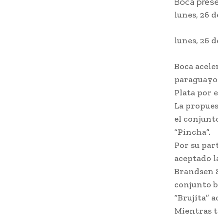
Boca prese
lunes, 26 
lunes, 26 
Boca acele
paraguayo 
Plata por 
La propues
el conjunt
“Pincha”.
Por su par
aceptado l
Brandsen 8
conjunto br
“Brujita” a
Mientras t