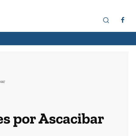
Hechos interesantes
Curiosidades
bar
es por Ascacibar