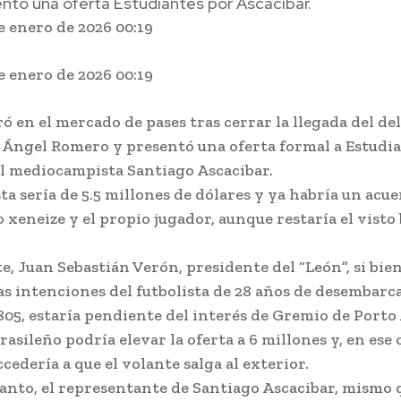
ntó una oferta Estudiantes por Ascacibar.
de enero de 2026
00:19
de enero de 2026
00:19
ró en el mercado de pases tras cerrar la llegada del de
Ángel Romero y presentó una oferta formal a Estudia
el mediocampista Santiago Ascacibar.
ta sería de 5.5 millones de dólares y ya habría un acu
o xeneize y el propio jugador, aunque restaría el visto
te, Juan Sebastián Verón, presidente del “León”, si bie
as intenciones del futbolista de 28 años de desembarc
05, estaría pendiente del interés de Gremio de Porto 
asileño podría elevar la oferta a 6 millones y, en ese c
ccedería a que el volante salga al exterior.
anto, el representante de Santiago Ascacibar, mismo