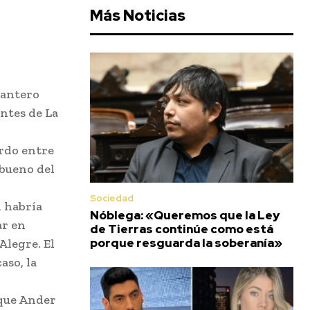
Más Noticias
lantero
ntes de La
erdo entre
 bueno del
Sociedad
n habría
Nóblega: «Queremos que la Ley
ar en
de Tierras continúe como está
porque resguarda la soberanía»
Alegre. El
aso, la
 que Ander