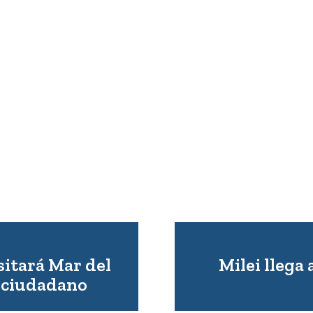
isitará Mar del
Milei llega 
o ciudadano