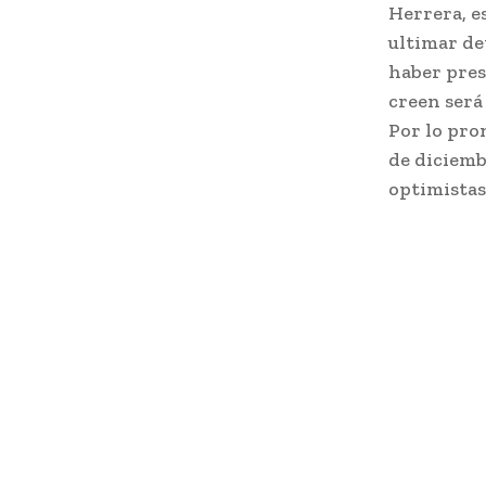
Herrera, e
ultimar det
haber pres
creen será
Por lo pro
de diciemb
optimistas